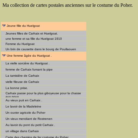
Ma collection de cartes postales anciennes sur le costume du Poher.
Jeune fille du Huelgoat
Jeunes filles de Carhaix et Huelgoat.
une femme et sa fille du Huelgoat 1910
Femme du Huelgoat
Un brin de causette dans le bourg de Poullaouen
Une femme âgée du Huelgoat .
La vielle sorcière du Huelgoat .
femme de Carhaix fumant la pipe
La tamisière de Carhaix
vielle fileuse de Carhaix
La bonne prise.
Carhaix passe pour la plus giboyeuse pour la chasse
aux poux
Au vieux puit en Carhaix .
Le lavoir de la Madeleine
Un ouvier agricole du Poher
Un vieux mendiant de Rostrenen
Au lavoir du pont du petit Carhaix .
un village dans Carhaix
Carte des chemins de fer costume du Poher