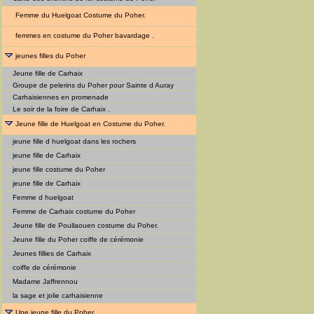
Femme du Huelgoat Costume du Poher.
femmes en costume du Poher bavardage .
jeunes filles du Poher
Jeune fille de Carhaix
Groupe de pelerins du Poher pour Sainte d Auray
Carhaisiennes en promenade
Le soir de la foire de Carhaix .
Jeune fille de Huelgoat en Costume du Poher.
jeune fille d huelgoat dans les rochers
jeune fille de Carhaix
jeune fille costume du Poher
jeune fille de Carhaix
Femme d huelgoat
Femme de Carhaix costume du Poher
Jeune fille de Poullaouen costume du Poher.
Jeune fille du Poher coiffe de cérémonie
Jeunes fillies de Carhaix
coiffe de cérémonie
Madame Jaffrennou
la sage et jolie carhaisienne
Une jeune fille du Poher