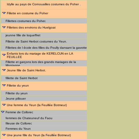
Idylle au pays de Cornouailles costumes du Poher .
Fillette en costume du Poher
Fillettes costumes du Poher.
Fillettes des environs du Huelgoat
jeunne fille de loqueffret
Fillette de Saint Herbot costumes du Yeun.
Fillettes de l école des filles du Poully dansant la gavotte
Enfants lors du mariage de KERELCUN en LA
FEUILLEE
Fillette et garçons lors des grands mariages de la
Montagne.
Jeune fille de Saint Herbot.
fillette de Saint Herbot
Fillette du yeun
Fillette du yeun
Jeune pillouer
Une femme du Yeun (la Feuillée Botmeur)
Femme de Collorec
femmes de Chateuneuf du Faou
fileuse de Collorec
Femmes du Yeun
Une jeune fille du Yeun (la Feuillée Botmeur)