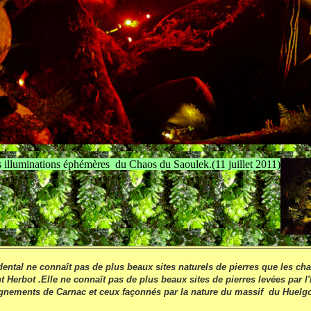
s illuminations éphémères du Chaos du Saoulek.(11 juillet 2011)
dental ne connaît pas de plus beaux sites naturels de pierres que les ch
nt Herbot .Elle ne connaît pas de plus beaux sites de pierres levées par
ignements de Carnac et ceux façonnés par la nature du massif du Huelgo