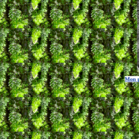
Mon p