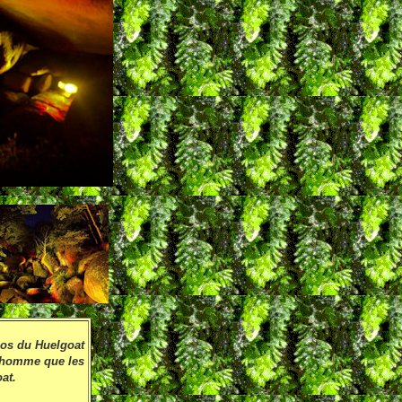
aos du Huelgoat
 l'homme que les
at.