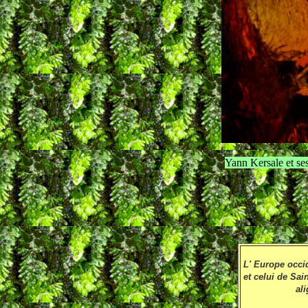
Yann Kersale et se
L' Europe occi
et celui de Sai
al